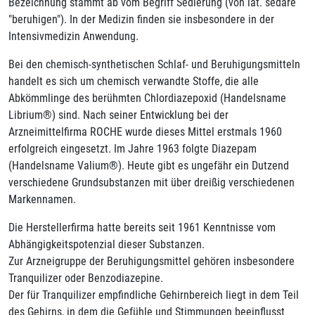
Bezeichnung stammt ab vom Begriff Sedierung (von lat. sedare
"beruhigen"). In der Medizin finden sie insbesondere in der
Intensivmedizin Anwendung.
Bei den chemisch-synthetischen Schlaf- und Beruhigungsmitteln
handelt es sich um chemisch verwandte Stoffe, die alle
Abkömmlinge des berühmten Chlordiazepoxid (Handelsname
Librium®) sind. Nach seiner Entwicklung bei der
Arzneimittelfirma ROCHE wurde dieses Mittel erstmals 1960
erfolgreich eingesetzt. Im Jahre 1963 folgte Diazepam
(Handelsname Valium®). Heute gibt es ungefähr ein Dutzend
verschiedene Grundsubstanzen mit über dreißig verschiedenen
Markennamen.
Die Herstellerfirma hatte bereits seit 1961 Kenntnisse vom
Abhängigkeitspotenzial dieser Substanzen.
Zur Arzneigruppe der Beruhigungsmittel gehören insbesondere
Tranquilizer oder Benzodiazepine.
Der für Tranquilizer empfindliche Gehirnbereich liegt in dem Teil
des Gehirns, in dem die Gefühle und Stimmungen beeinflusst