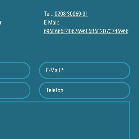
Tel.:
0208 30069-31
r
E-Mail:
696E666F4067696E6B6F2D73746966