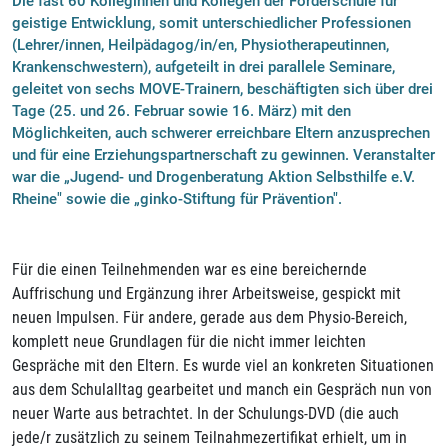
Die fast 60 Kolleginnen und Kollegen der Förderschule für
geistige Entwicklung, somit unterschiedlicher Professionen
(Lehrer/innen, Heilpädagog/in/en, Physiotherapeutinnen,
Krankenschwestern), aufgeteilt in drei parallele Seminare,
geleitet von sechs MOVE-Trainern, beschäftigten sich über drei
Tage (25. und 26. Februar sowie 16. März) mit den
Möglichkeiten, auch schwerer erreichbare Eltern anzusprechen
und für eine Erziehungspartnerschaft zu gewinnen. Veranstalter
war die „Jugend- und Drogenberatung Aktion Selbsthilfe e.V.
Rheine" sowie die „ginko-Stiftung für Prävention".
Für die einen Teilnehmenden war es eine bereichernde
Auffrischung und Ergänzung ihrer Arbeitsweise, gespickt mit
neuen Impulsen. Für andere, gerade aus dem Physio-Bereich,
komplett neue Grundlagen für die nicht immer leichten
Gespräche mit den Eltern. Es wurde viel an konkreten Situationen
aus dem Schulalltag gearbeitet und manch ein Gespräch nun von
neuer Warte aus betrachtet. In der Schulungs-DVD (die auch
jede/r zusätzlich zu seinem Teilnahmezertifikat erhielt, um in