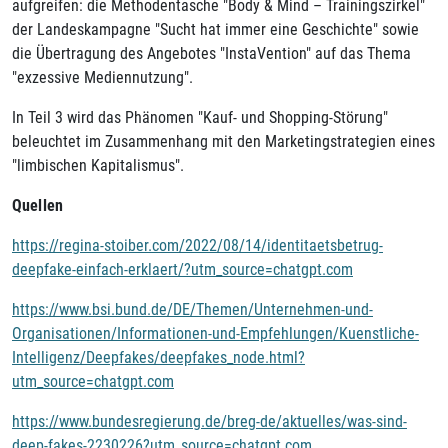
aufgreifen: die Methodentasche "Body & Mind – Trainingszirkel"
der Landeskampagne "Sucht hat immer eine Geschichte" sowie
die Übertragung des Angebotes "InstaVention" auf das Thema
"exzessive Mediennutzung".
In Teil 3 wird das Phänomen "Kauf- und Shopping-Störung"
beleuchtet im Zusammenhang mit den Marketingstrategien eines
"limbischen Kapitalismus".
Quellen
https://regina-stoiber.com/2022/08/14/identitaetsbetrug-
deepfake-einfach-erklaert/?utm_source=chatgpt.com
https://www.bsi.bund.de/DE/Themen/Unternehmen-und-
Organisationen/Informationen-und-Empfehlungen/Kuenstliche-
Intelligenz/Deepfakes/deepfakes_node.html?
utm_source=chatgpt.com
https://www.bundesregierung.de/breg-de/aktuelles/was-sind-
deep-fakes-2230226?utm_source=chatgpt.com