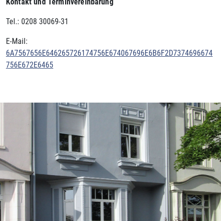
Kontakt und Terminvereinbarung
Tel.: 0208 30069-31
E-Mail:
6A7567656E646265726174756E674067696E6B6F2D7374696674
756E672E6465